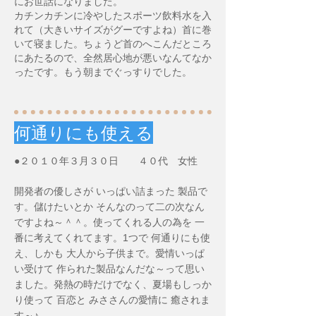
にお世話になりました。
カチンカチンに冷やしたスポーツ飲料水を入
れて（大きいサイズがグーですよね）首に巻
いて寝ました。ちょうど首のへこんだところ
にあたるので、全然居心地が悪いなんてなか
ったです。もう朝までぐっすりでした。
何通りにも使える
●２０１０年３月３０日 ４０代 女性
開発者の優しさが いっぱい詰まった 製品で
す。儲けたいとか そんなのって二の次なん
ですよね～＾＾。使ってくれる人の為を 一
番に考えてくれてます。1つで 何通りにも使
え、しかも 大人から子供まで。愛情いっぱ
い受けて 作られた製品なんだな～って思い
ました。発熱の時だけでなく、夏場もしっか
り使って 百恋と みささんの愛情に 癒されま
す～♪。