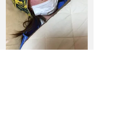
●２００９年１２月３０日 ５０
代 男性
昨日、娘がインフルエンザにかかりま
して、３８度を超す熱をだしてしまい
まいた。
そこでさっそく、例のマフラーに保冷
剤を入れまして、娘の首に巻いて寝か
せておいたところ本人は
非常に気持ちよかったらしく爆睡して