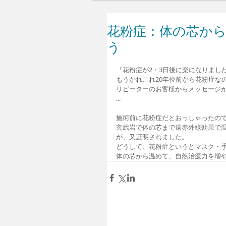
花粉症：体の芯か
う
『花粉症が2・3日後に楽になりまし
もうかれこれ20年位前から花粉症な
リピーターのお客様からメッセージ
...
施術前に花粉症だとおっしゃったの
玄武岩で体の芯まで遠赤外線効果で
が、又証明されました。
どうして、花粉症というとマスク・
体の芯から温めて、自然治癒力を増やし